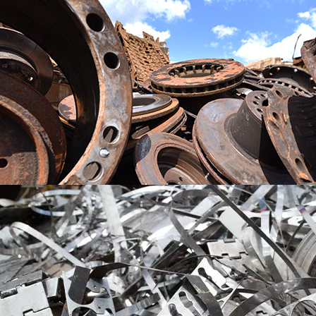
GIESSEREISCHROTT
HOCHWERTIGE SCHROTTE
LEGITIERTE STAHLSCHROTTE
CR-NI / CR-NI-MO